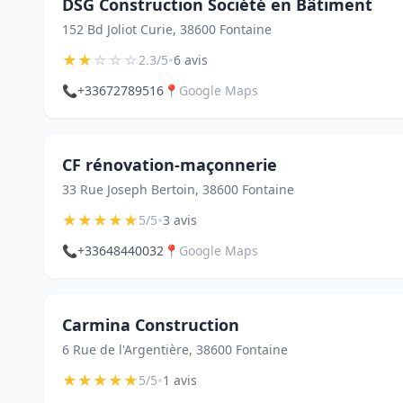
DSG Construction Société en Bâtiment
152 Bd Joliot Curie, 38600 Fontaine
★
★
☆
☆
☆
•
2.3/5
6 avis
📞
+33672789516
📍
Google Maps
CF rénovation-maçonnerie
33 Rue Joseph Bertoin, 38600 Fontaine
★
★
★
★
★
•
5/5
3 avis
📞
+33648440032
📍
Google Maps
Carmina Construction
6 Rue de l'Argentière, 38600 Fontaine
★
★
★
★
★
•
5/5
1 avis