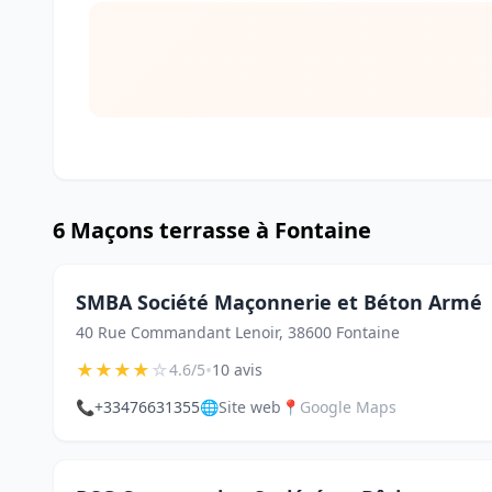
6 Maçons terrasse à Fontaine
SMBA Société Maçonnerie et Béton Armé
40 Rue Commandant Lenoir, 38600 Fontaine
★
★
★
★
☆
•
4.6/5
10 avis
📞
+33476631355
🌐
Site web
📍
Google Maps