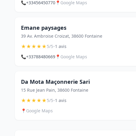
📞
+33456450770
📍
Google Maps
Emane paysages
39 Av. Ambroise Croizat, 38600 Fontaine
★
★
★
★
★
•
5/5
1 avis
📞
+33788480669
📍
Google Maps
Da Mota Maçonnerie Sari
15 Rue Jean Pain, 38600 Fontaine
★
★
★
★
★
•
5/5
1 avis
📍
Google Maps