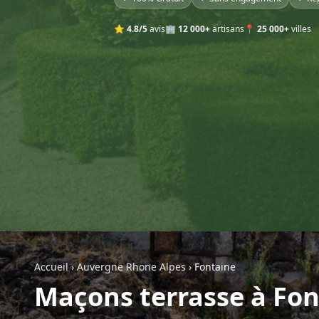
⭐
4.8/5
avis
🏢
12 000+
artisans
📍
25 000+
villes
Accueil
›
Auvergne Rhone Alpes
›
Fontaine
Maçons terrasse à Fon