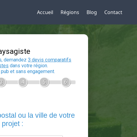
Accueil
Régions
Blog
Contact
Devis Paysagiste
En 5 minutes, demandez
3 devis compara
aux
paysagistes
dans votre région.
Gratuit, sans pub et sans engagement.
1
2
3
4
5