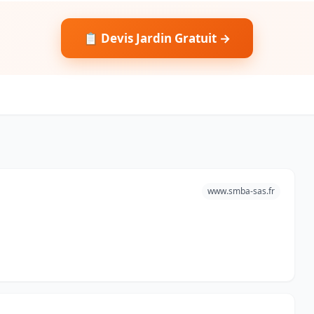
📋 Devis Jardin Gratuit →
www.smba-sas.fr