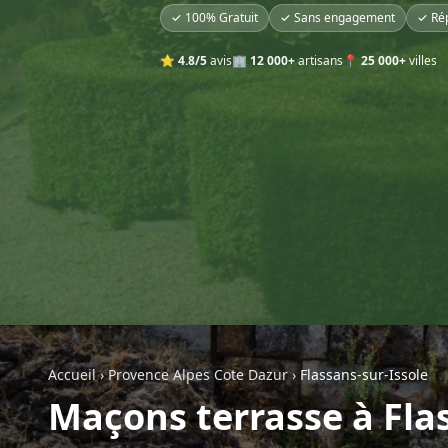
✓ 100% Gratuit
✓ Sans engagement
✓ Ré
⭐
4.8/5
avis
🏢
12 000+
artisans
📍
25 000+
villes
Accueil
›
Provence Alpes Cote Dazur
›
Flassans-sur-Issole
Maçons terrasse à Fla