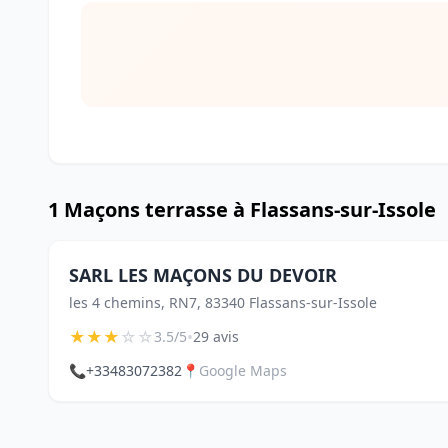
1 Maçons terrasse à Flassans-sur-Issole
SARL LES MAÇONS DU DEVOIR
les 4 chemins, RN7, 83340 Flassans-sur-Issole
★
★
★
☆
☆
•
3.5/5
29 avis
📞
+33483072382
📍
Google Maps