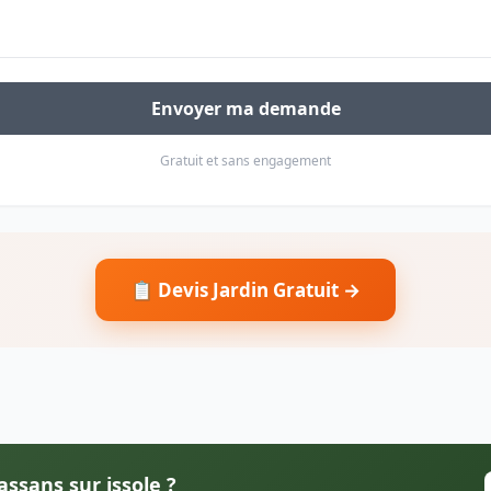
Envoyer ma demande
Gratuit et sans engagement
📋 Devis Jardin Gratuit →
assans sur issole ?