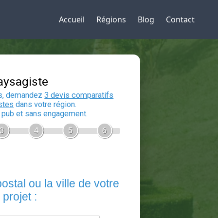
Accueil
Régions
Blog
Contact
Devis Paysagiste
En 5 minutes, demandez
3 devis compara
aux
paysagistes
dans votre région.
Gratuit, sans pub et sans engagement.
1
2
3
4
5