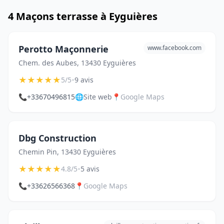
4 Maçons terrasse à Eyguières
Perotto Maçonnerie
www.facebook.com
Chem. des Aubes, 13430 Eyguières
★
★
★
★
★
•
5/5
9 avis
📞
+33670496815
🌐
Site web
📍
Google Maps
Dbg Construction
Chemin Pin, 13430 Eyguières
★
★
★
★
★
•
4.8/5
5 avis
📞
+33626566368
📍
Google Maps