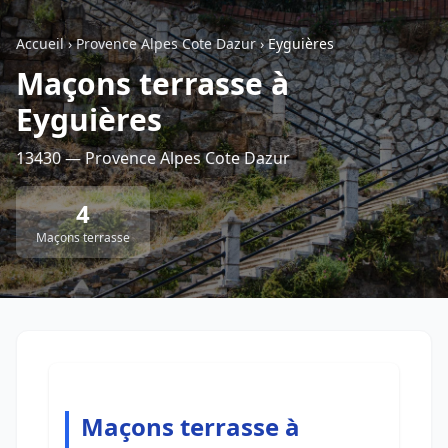
Accueil
›
Provence Alpes Cote Dazur
›
Eyguières
Retour à la liste des métiers
Maçons terrasse à
Eyguières
CGU
-
Confidentialité
- Service proposé par
ViteUnDevis.com
-
Vous êtes
13430 — Provence Alpes Cote Dazur
4
Maçons terrasse
Maçons terrasse à