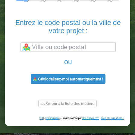
En 5 minutes, demandez
3 devis comparatifs
paysagistes
dans votre région.
Gratuit, sans pub et sans engagement.
1
2
3
4
5
6
Entrez le code postal ou la vill
votre projet :
ou
Géolocalisez-moi automatiquement !