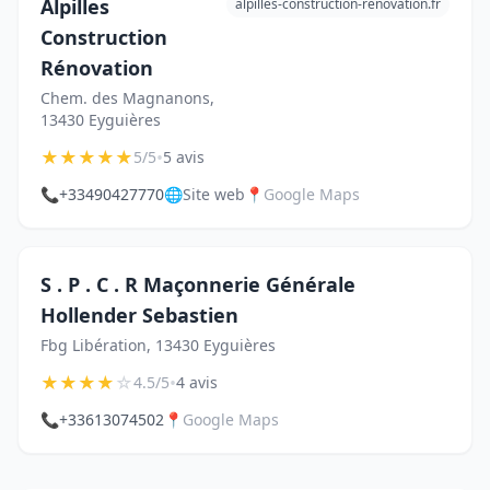
Alpilles
alpilles-construction-renovation.fr
Construction
Rénovation
Chem. des Magnanons,
13430 Eyguières
★
★
★
★
★
•
5/5
5 avis
📞
+33490427770
🌐
Site web
📍
Google Maps
S . P . C . R Maçonnerie Générale
Hollender Sebastien
Fbg Libération, 13430 Eyguières
★
★
★
★
☆
•
4.5/5
4 avis
📞
+33613074502
📍
Google Maps