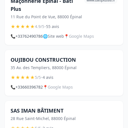
Maçonnerie Épinal - Bati
www.batiplus88.fr
Plus
11 Rue du Point de Vue, 88000 Épinal
★
★
★
★
★
•
4.9/5
55 avis
📞
+33762490786
🌐
Site web
📍
Google Maps
OUJIBOU CONSTRUCTION
35 Av. des Templiers, 88000 Épinal
★
★
★
★
★
•
5/5
4 avis
📞
+33660396782
📍
Google Maps
SAS IMAN BÂTIMENT
28 Rue Saint-Michel, 88000 Épinal