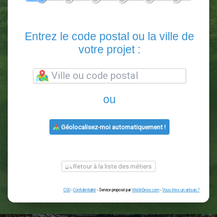
En 5 minutes, demandez
3 devis comparatifs
paysagistes
dans votre région.
Gratuit, sans pub et sans engagement.
1
2
3
4
5
6
Entrez le code postal ou la vill
votre projet :
ou
Géolocalisez-moi automatiquement !