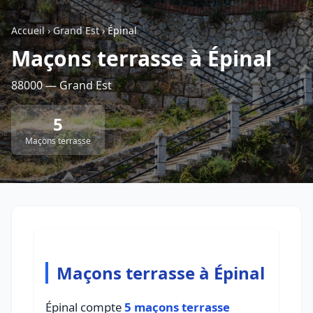
Accueil
›
Grand Est
›
Épinal
Retour à la liste des métiers
Maçons terrasse à Épinal
88000 — Grand Est
CGU
-
Confidentialité
- Service proposé par
ViteUnDevis.com
-
Vous êtes
5
Maçons terrasse
Maçons terrasse à Épinal
Épinal compte
5 maçons terrasse