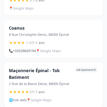
★
★
★
★
★
•
5/5
2 avis
📍
Google Maps
Coanus
8 Rue Christophe Denis, 88000 Épinal
★
★
★
★
☆
•
4/5
1 avis
📞
+33329820194
📍
Google Maps
Maçonnerie Épinal - Tok
tok-batiment.fr
Batiment
2 Rue de la Basse Desie, 88000 Épinal
★
★
★
★
★
•
5/5
1 avis
🌐
Site web
📍
Google Maps