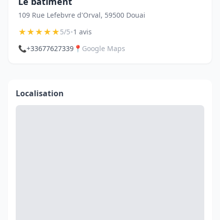
Le bâtiment
109 Rue Lefebvre d'Orval, 59500 Douai
★
★
★
★
★
•
5/5
1 avis
📞
+33677627339
📍
Google Maps
Localisation