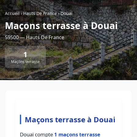
Accueil
›
Hauts De France
›
Douai
Retour à la liste des métiers
Maçons terrasse à Douai
59500 — Hauts De France
CGU
-
Confidentialité
- Service proposé par
ViteUnDevis.com
-
Vous êtes
1
Maçons terrasse
Maçons terrasse à Douai
Douai compte
1 maçons terrasse