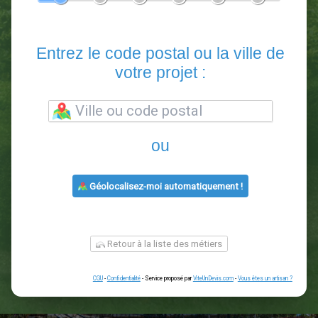
En 5 minutes, demandez
3 devis comparatifs
paysagistes
dans votre région.
Gratuit, sans pub et sans engagement.
1
2
3
4
5
6
Entrez le code postal ou la vill
votre projet :
ou
Géolocalisez-moi automatiquement !