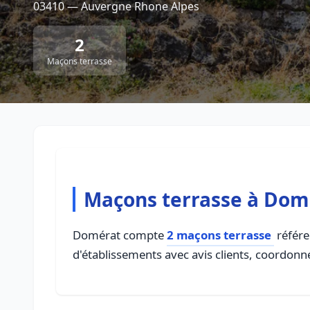
03410 — Auvergne Rhone Alpes
2
Maçons terrasse
Maçons terrasse à Dom
Domérat compte
2 maçons terrasse
référe
d'établissements avec avis clients, coordonné