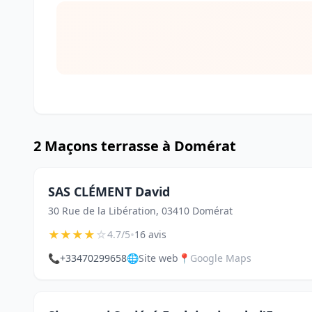
2 Maçons terrasse à Domérat
SAS CLÉMENT David
30 Rue de la Libération, 03410 Domérat
★
★
★
★
☆
•
4.7/5
16 avis
📞
+33470299658
🌐
Site web
📍
Google Maps