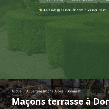
⭐
4.8/5
avis
🏢
12 000+
artisans
📍
25 000+
villes
Accueil
›
Auvergne Rhone Alpes
›
Domérat
Maçons terrasse à Do