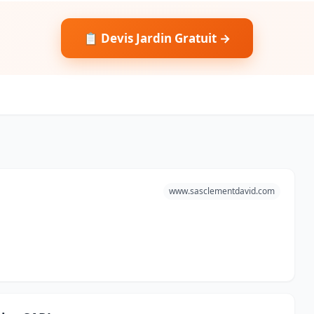
📋 Devis Jardin Gratuit →
www.sasclementdavid.com