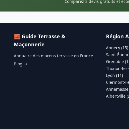
Comparez 3 devis gratuits et éc
🧱 Guide Terrasse &
Région A
Maçonnerie
Annecy (15)
Saint-Étienn
Annuaire des maçons terrasse en France.
Grenoble (1
Blog →
Thonon-les-
Lyon (11)
Clermont-Fe
Annemasse 
Albertville (