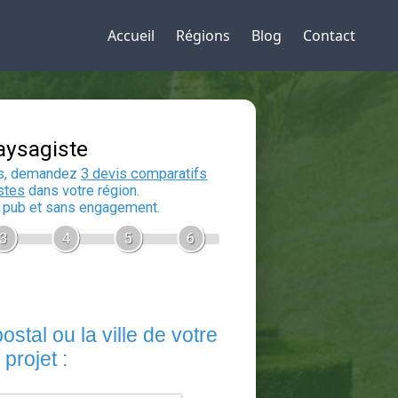
Accueil
Régions
Blog
Contact
Devis Paysagiste
En 5 minutes, demandez
3 devis compara
aux
paysagistes
dans votre région.
Gratuit, sans pub et sans engagement.
1
2
3
4
5