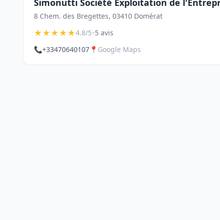
Simonutti Société Exploitation de l'Entrep
8 Chem. des Bregettes, 03410 Domérat
★
★
★
★
★
•
4.8/5
5 avis
📞
+33470640107
📍
Google Maps