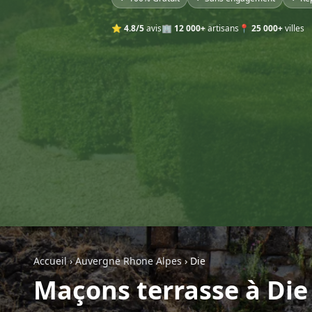
⭐
4.8/5
avis
🏢
12 000+
artisans
📍
25 000+
villes
Accueil
›
Auvergne Rhone Alpes
›
Die
Maçons terrasse à Die