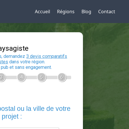
Accueil
Régions
Blog
Contact
Devis Paysagiste
En 5 minutes, demandez
3 devis compara
aux
paysagistes
dans votre région.
Gratuit, sans pub et sans engagement.
1
2
3
4
5