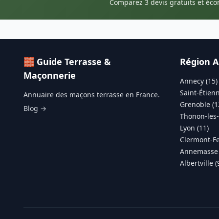
Comparez 3 devis gratuits et éc
🧱 Guide Terrasse &
Région A
Maçonnerie
Annecy (15)
Saint-Étienn
Annuaire des maçons terrasse en France.
Grenoble (1
Blog →
Thonon-les-
Lyon (11)
Clermont-Fe
Annemasse 
Albertville (