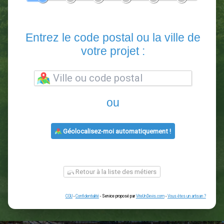
En 5 minutes, demandez
3 devis comparatifs
paysagistes
dans votre région.
Gratuit, sans pub et sans engagement.
1
2
3
4
5
6
Entrez le code postal ou la vill
votre projet :
ou
Géolocalisez-moi automatiquement !