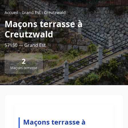
Accueil
›
Grand Est
›
Creutzwald
Retour à la liste des métiers
Maçons terrasse à
Creutzwald
CGU
-
Confidentialité
- Service proposé par
ViteUnDevis.com
-
Vous êtes
57150 — Grand Est
2
Maçons terrasse
Maçons terrasse à