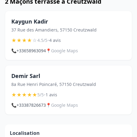
2 Maçons terrasse à Creutzwald
Kaygun Kadir
37 Rue des Amandiers, 57150 Creutzwald
★
★
★
★
☆
•
4.5/5
4 avis
📞
+33658963094
📍
Google Maps
Demir Sarl
8a Rue Henri Poincaré, 57150 Creutzwald
★
★
★
★
★
•
5/5
1 avis
📞
+33387826673
📍
Google Maps
Localisation