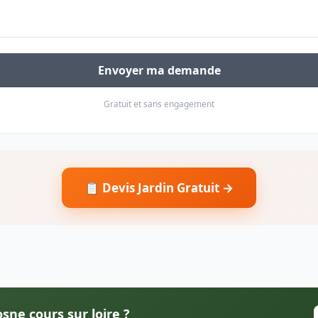
Envoyer ma demande
Gratuit et sans engagement
📋 Devis Jardin Gratuit →
osne cours sur loire ?