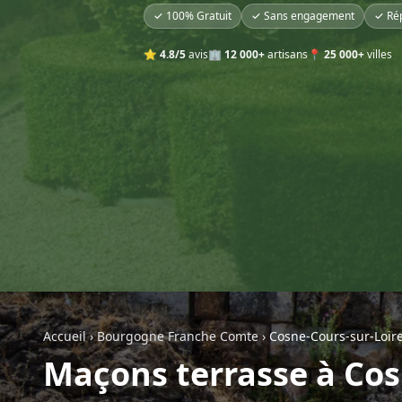
✓ 100% Gratuit
✓ Sans engagement
✓ Ré
⭐
4.8/5
avis
🏢
12 000+
artisans
📍
25 000+
villes
Accueil
›
Bourgogne Franche Comte
›
Cosne-Cours-sur-Loir
Maçons terrasse à Cos