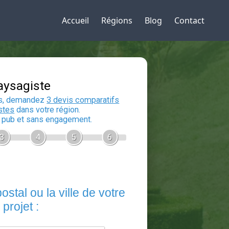
Accueil
Régions
Blog
Contact
Devis Paysagiste
En 5 minutes, demandez
3 devis compara
aux
paysagistes
dans votre région.
Gratuit, sans pub et sans engagement.
1
2
3
4
5