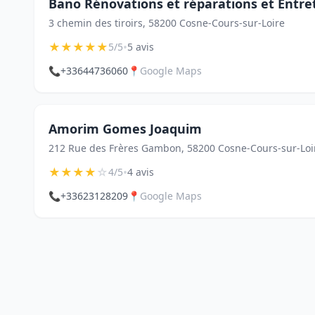
Bano Rénovations et réparations et Entre
3 chemin des tiroirs, 58200 Cosne-Cours-sur-Loire
★
★
★
★
★
•
5/5
5 avis
📞
+33644736060
📍
Google Maps
Amorim Gomes Joaquim
212 Rue des Frères Gambon, 58200 Cosne-Cours-sur-Loi
★
★
★
★
☆
•
4/5
4 avis
📞
+33623128209
📍
Google Maps