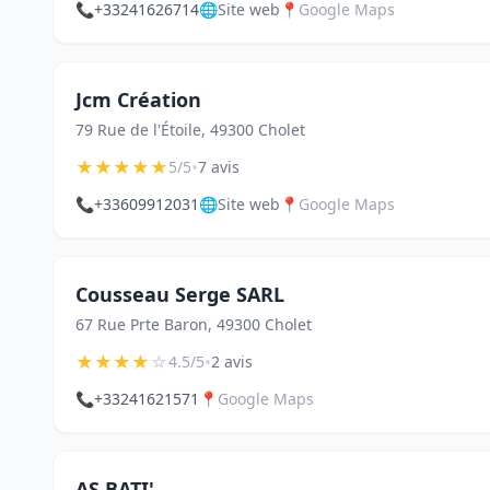
📞
+33241626714
🌐
Site web
📍
Google Maps
Jcm Création
79 Rue de l'Étoile, 49300 Cholet
★
★
★
★
★
•
5/5
7 avis
📞
+33609912031
🌐
Site web
📍
Google Maps
Cousseau Serge SARL
67 Rue Prte Baron, 49300 Cholet
★
★
★
★
☆
•
4.5/5
2 avis
📞
+33241621571
📍
Google Maps
AS BATI'