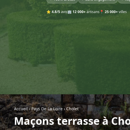
⭐
4.8/5
avis
🏢
12 000+
artisans
📍
25 000+
villes
Accueil
›
Pays De La Loire
›
Cholet
Maçons terrasse à Cho