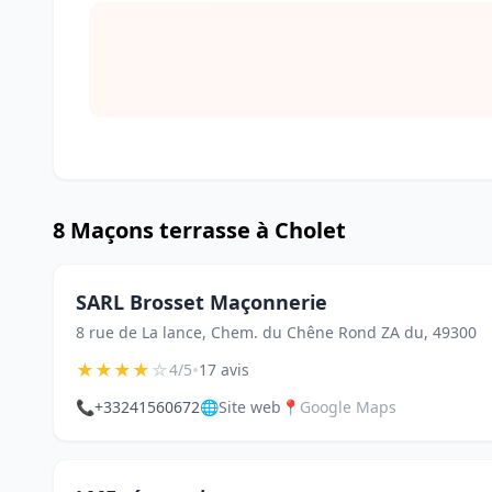
8 Maçons terrasse à Cholet
SARL Brosset Maçonnerie
8 rue de La lance, Chem. du Chêne Rond ZA du, 49300
★
★
★
★
☆
•
4/5
17 avis
📞
+33241560672
🌐
Site web
📍
Google Maps