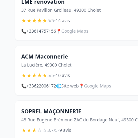
LME rénovation
37 Rue Pavillon Grolleau, 49300 Cholet
★
★
★
★
★
•
5/5
14 avis
📞
+33614757156
📍
Google Maps
ACM Maconnerie
La Lucière, 49300 Cholet
★
★
★
★
★
•
5/5
10 avis
📞
+33622006172
🌐
Site web
📍
Google Maps
SOPREL MAÇONNERIE
48 Rue Eugène Brémond ZAC du Bordage Neuf, 49300 C
★
★
★
☆
☆
•
3.7/5
9 avis