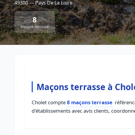
49300 — Pays De La Loire
8
Maçons terrasse
Maçons terrasse à Chol
Cholet compte
8 maçons terrasse
référencé
d'établissements avec avis clients, coordonné