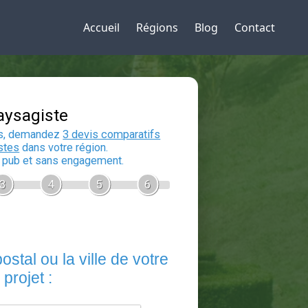
Accueil
Régions
Blog
Contact
Devis Paysagiste
En 5 minutes, demandez
3 devis compara
aux
paysagistes
dans votre région.
Gratuit, sans pub et sans engagement.
1
2
3
4
5