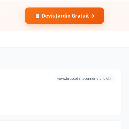
📋 Devis Jardin Gratuit →
www.brosset-maconnerie-cholet.fr