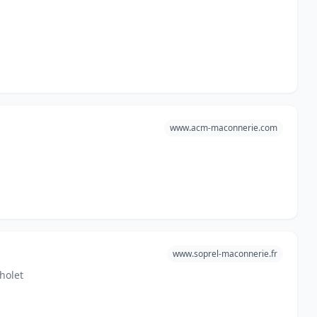
www.acm-maconnerie.com
www.soprel-maconnerie.fr
holet