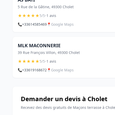
5 Rue de la Gâtine, 49300 Cholet
★
★
★
★
★
•
5/5
1 avis
📞
+33614585469
📍
Google Maps
MLK MACONNERIE
39 Rue François Villon, 49300 Cholet
★
★
★
★
★
•
5/5
1 avis
📞
+33619168672
📍
Google Maps
Demander un devis à Cholet
Recevez des devis gratuits de Maçons terrasse à Chole