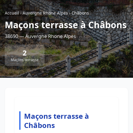
Accueil
›
Auvergne Rhone Alpes
›
Châbons
Retour à la liste des métiers
Maçons terrasse à Châbons
38690 — Auvergne Rhone Alpes
CGU
-
Confidentialité
- Service proposé par
ViteUnDevis.com
-
Vous êtes
2
Maçons terrasse
Maçons terrasse à
Châbons