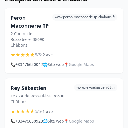
Peron
www.peron-maconnerie-tp-chabons.fr
Maconnerie TP
2 Chem. de
Rossatière, 38690
Châbons
★
★
★
★
★
•
5/5
2 avis
📞
+33476650042
🌐
Site web
📍
Google Maps
Rey Sébastien
www.rey-sebastien-38.fr
167 ZA de Rossatière, 38690
Châbons
★
★
★
★
★
•
5/5
1 avis
📞
+33476650920
🌐
Site web
📍
Google Maps