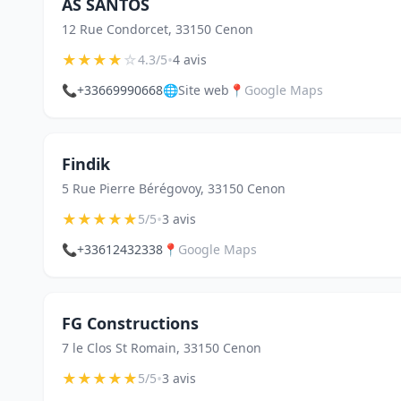
AS SANTOS
12 Rue Condorcet, 33150 Cenon
★
★
★
★
☆
•
4.3/5
4 avis
📞
+33669990668
🌐
Site web
📍
Google Maps
Findik
5 Rue Pierre Bérégovoy, 33150 Cenon
★
★
★
★
★
•
5/5
3 avis
📞
+33612432338
📍
Google Maps
FG Constructions
7 le Clos St Romain, 33150 Cenon
★
★
★
★
★
•
5/5
3 avis