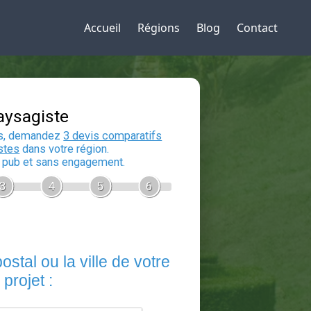
Accueil
Régions
Blog
Contact
Devis Paysagiste
En 5 minutes, demandez
3 devis compara
aux
paysagistes
dans votre région.
Gratuit, sans pub et sans engagement.
1
2
3
4
5