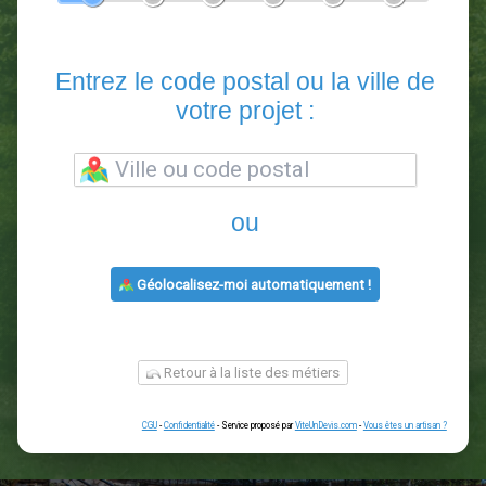
En 5 minutes, demandez
3 devis comparatifs
paysagistes
dans votre région.
Gratuit, sans pub et sans engagement.
1
2
3
4
5
6
Entrez le code postal ou la vill
votre projet :
ou
Géolocalisez-moi automatiquement !