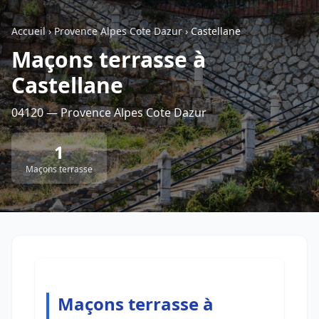
Accueil
›
Provence Alpes Cote Dazur
›
Castellane
Retour à la liste des métiers
Maçons terrasse à
Castellane
CGU
-
Confidentialité
- Service proposé par
ViteUnDevis.com
-
Vous êtes
04120 — Provence Alpes Cote Dazur
1
Maçons terrasse
Maçons terrasse à