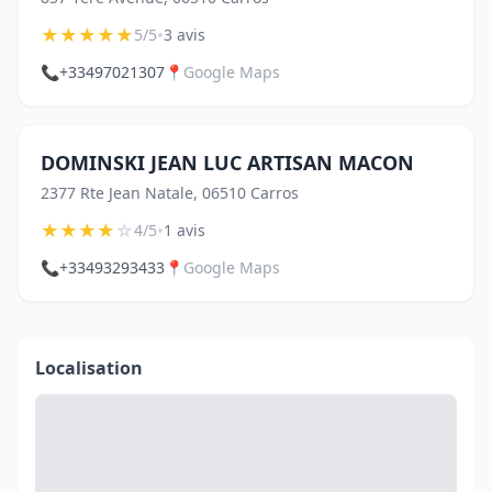
★
★
★
★
★
•
5/5
3 avis
📞
+33497021307
📍
Google Maps
DOMINSKI JEAN LUC ARTISAN MACON
2377 Rte Jean Natale, 06510 Carros
★
★
★
★
☆
•
4/5
1 avis
📞
+33493293433
📍
Google Maps
Localisation