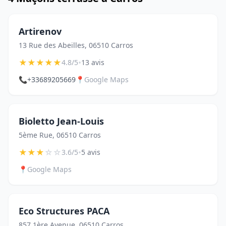
Artirenov
13 Rue des Abeilles, 06510 Carros
★
★
★
★
★
•
4.8/5
13 avis
📞
+33689205669
📍
Google Maps
Bioletto Jean-Louis
5ème Rue, 06510 Carros
★
★
★
☆
☆
•
3.6/5
5 avis
📍
Google Maps
Eco Structures PACA
857 1ère Avenue, 06510 Carros