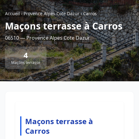
Accueil
›
Provence Alpes Cote Dazur
›
Carros
Retour à la liste des métiers
Maçons terrasse à Carros
06510 — Provence Alpes Cote Dazur
CGU
-
Confidentialité
- Service proposé par
ViteUnDevis.com
-
Vous êtes
4
Maçons terrasse
Maçons terrasse à
Carros