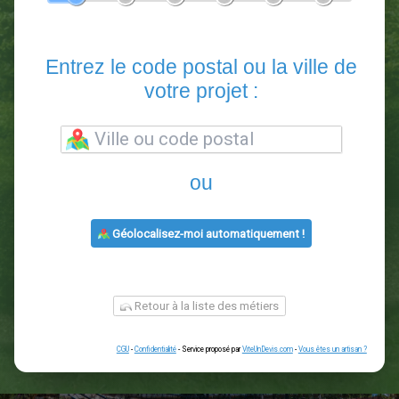
En 5 minutes, demandez
3 devis comparatifs
paysagistes
dans votre région.
Gratuit, sans pub et sans engagement.
1
2
3
4
5
6
Entrez le code postal ou la vill
votre projet :
ou
Géolocalisez-moi automatiquement !