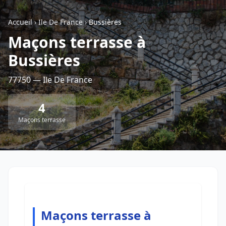
Accueil
›
Ile De France
›
Bussières
Retour à la liste des métiers
Maçons terrasse à
Bussières
CGU
-
Confidentialité
- Service proposé par
ViteUnDevis.com
-
Vous êtes
77750 — Ile De France
4
Maçons terrasse
Maçons terrasse à