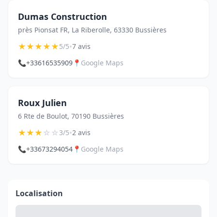
Dumas Construction
près Pionsat FR, La Riberolle, 63330 Bussières
★
★
★
★
★
•
5/5
7 avis
📞
+33616535909
📍
Google Maps
Roux Julien
6 Rte de Boulot, 70190 Bussières
★
★
★
☆
☆
•
3/5
2 avis
📞
+33673294054
📍
Google Maps
Localisation