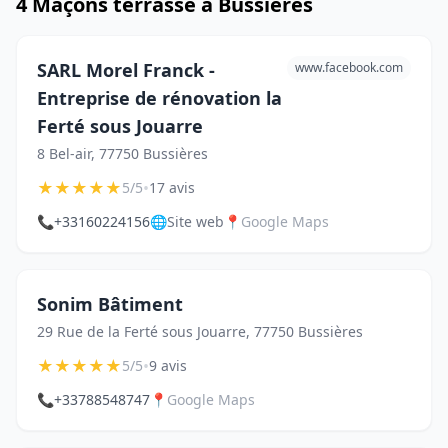
4 Maçons terrasse à Bussières
SARL Morel Franck -
www.facebook.com
Entreprise de rénovation la
Ferté sous Jouarre
8 Bel-air, 77750 Bussières
★
★
★
★
★
•
5/5
17 avis
📞
+33160224156
🌐
Site web
📍
Google Maps
Sonim Bâtiment
29 Rue de la Ferté sous Jouarre, 77750 Bussières
★
★
★
★
★
•
5/5
9 avis
📞
+33788548747
📍
Google Maps