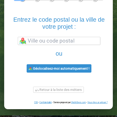
En 5 minutes, demandez
3 devis comparatifs
paysagistes
dans votre région.
Gratuit, sans pub et sans engagement.
1
2
3
4
5
6
Entrez le code postal ou la vill
votre projet :
ou
Géolocalisez-moi automatiquement !