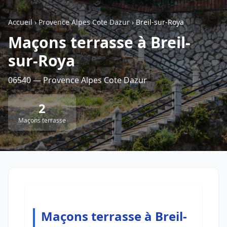
Accueil
›
Provence Alpes Cote Dazur
›
Breil-sur-Roya
Retour à la liste des métiers
Maçons terrasse à Breil-
sur-Roya
CGU
-
Confidentialité
- Service proposé par
ViteUnDevis.com
-
Vous êtes
06540 — Provence Alpes Cote Dazur
2
Maçons terrasse
Maçons terrasse à Breil-