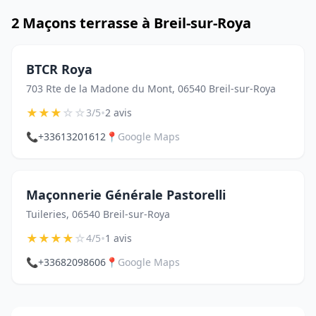
2 Maçons terrasse à Breil-sur-Roya
BTCR Roya
703 Rte de la Madone du Mont, 06540 Breil-sur-Roya
★
★
★
☆
☆
•
3/5
2 avis
📞
+33613201612
📍
Google Maps
Maçonnerie Générale Pastorelli
Tuileries, 06540 Breil-sur-Roya
★
★
★
★
☆
•
4/5
1 avis
📞
+33682098606
📍
Google Maps