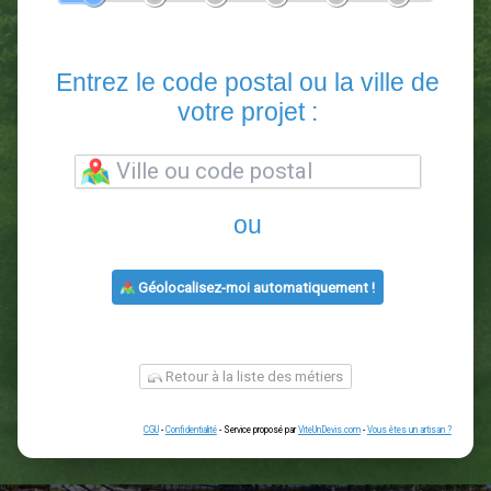
En 5 minutes, demandez
3 devis comparatifs
paysagistes
dans votre région.
Gratuit, sans pub et sans engagement.
1
2
3
4
5
6
Entrez le code postal ou la vill
votre projet :
ou
Géolocalisez-moi automatiquement !