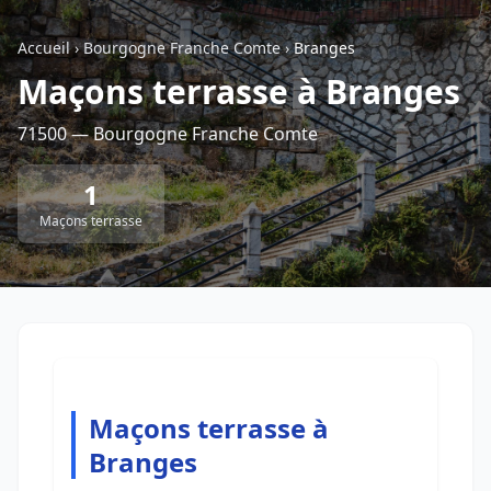
Accueil
›
Bourgogne Franche Comte
›
Branges
Retour à la liste des métiers
Maçons terrasse à Branges
71500 — Bourgogne Franche Comte
CGU
-
Confidentialité
- Service proposé par
ViteUnDevis.com
-
Vous êtes
1
Maçons terrasse
Maçons terrasse à
Branges