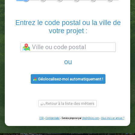
En 5 minutes, demandez
3 devis comparatifs
paysagistes
dans votre région.
Gratuit, sans pub et sans engagement.
1
2
3
4
5
6
Entrez le code postal ou la vill
votre projet :
ou
Géolocalisez-moi automatiquement !