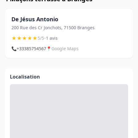
De Jésus Antonio
200 Rue des Cr Jonchots, 71500 Branges
★
★
★
★
★
•
5/5
1 avis
📞
+33385754567
📍
Google Maps
Localisation