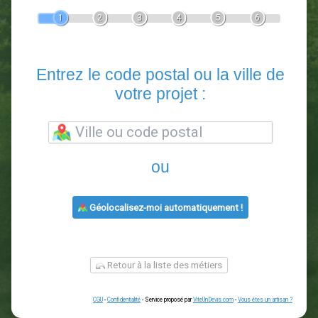
Devis Paysagiste
En 5 minutes, demandez
3 devis comparatifs
paysagistes
dans votre région.
Gratuit, sans pub et sans engagement.
1
2
3
4
5
6
Entrez le code postal ou la vill
votre projet :
ou