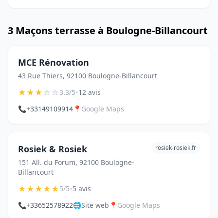
3 Maçons terrasse à Boulogne-Billancourt
MCE Rénovation
43 Rue Thiers, 92100 Boulogne-Billancourt
★
★
★
☆
☆
•
3.3/5
12 avis
📞
+33149109914
📍
Google Maps
Rosiek & Rosiek
rosiek-rosiek.fr
151 All. du Forum, 92100 Boulogne-
Billancourt
★
★
★
★
★
•
5/5
5 avis
📞
+33652578922
🌐
Site web
📍
Google Maps