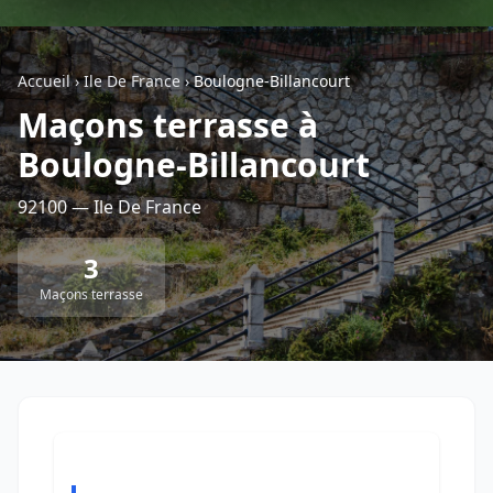
Géolocalisez-moi automatiquement !
Accueil
›
Ile De France
›
Boulogne-Billancourt
Maçons terrasse à
Retour à la liste des métiers
Boulogne-Billancourt
CGU
-
Confidentialité
- Service proposé par
ViteUnDevis.com
-
Vous êtes
92100 — Ile De France
3
Maçons terrasse