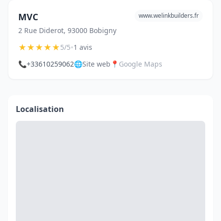
MVC
www.welinkbuilders.fr
2 Rue Diderot, 93000 Bobigny
★
★
★
★
★
•
5/5
1 avis
📞
+33610259062
🌐
Site web
📍
Google Maps
Localisation