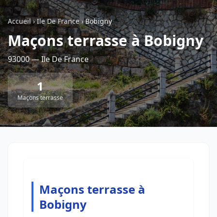
Accueil
›
Ile De France
›
Bobigny
Retour à la liste des métiers
Maçons terrasse à Bobigny
93000 — Ile De France
CGU
-
Confidentialité
- Service proposé par
ViteUnDevis.com
-
Vous êtes
1
Maçons terrasse
Maçons terrasse à
Bobigny