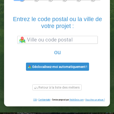
En 5 minutes, demandez
3 devis comparatifs
paysagistes
dans votre région.
Gratuit, sans pub et sans engagement.
1
2
3
4
5
6
Entrez le code postal ou la vill
votre projet :
ou
Géolocalisez-moi automatiquement !