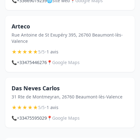
📞
+33669019239
🌐
Site web
📍
Google Maps
Arteco
Rue Antoine de St Exupéry 395, 26760 Beaumont-lès-
Valence
★
★
★
★
★
•
5/5
1 avis
📞
+33475446276
📍
Google Maps
Das Neves Carlos
31 Rte de Montmeyran, 26760 Beaumont-lès-Valence
★
★
★
★
★
•
5/5
1 avis
📞
+33475595029
📍
Google Maps