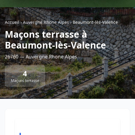
Géolocalisez-moi automatiquement !
Accueil
›
Auvergne Rhone Alpes
›
Beaumont-lès-Valence
Maçons terrasse à
Retour à la liste des métiers
Beaumont-lès-Valence
CGU
-
Confidentialité
- Service proposé par
ViteUnDevis.com
-
Vous êtes
26760 — Auvergne Rhone Alpes
4
Maçons terrasse