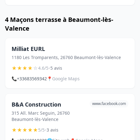
4 Maçons terrasse à Beaumont-lès-
Valence
Milliat EURL
1180 Les Tromparents, 26760 Beaumont-lès-Valence
★
★
★
★
☆
•
4.6/5
5 avis
📞
+33683569342
📍
Google Maps
B&A Construction
www.facebook.com
315 All. Marc Seguin, 26760
Beaumont-lès-Valence
★
★
★
★
★
•
5/5
3 avis