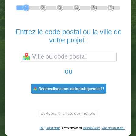
Devis Paysagiste
En 5 minutes, demandez
3 devis comparatifs
paysagistes
dans votre région.
Gratuit, sans pub et sans engagement.
1
2
3
4
5
6
Entrez le code postal ou la vill
votre projet :
ou