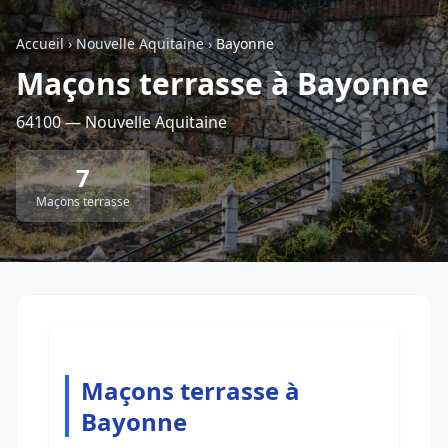
Accueil
›
Nouvelle Aquitaine
›
Bayonne
Retour à la liste des métiers
Maçons terrasse à Bayonne
64100 — Nouvelle Aquitaine
CGU
-
Confidentialité
- Service proposé par
ViteUnDevis.com
-
Vous êtes
7
Maçons terrasse
Maçons terrasse à
Bayonne