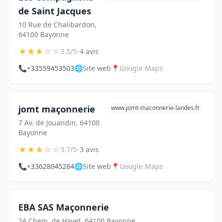
de Saint Jacques
10 Rue de Chalibardon,
64100 Bayonne
★
★
★
☆
☆
•
3.5/5
4 avis
📞
+33559453503
🌐
Site web
📍
Google Maps
jomt maçonnerie
www.jomt-maconnerie-landes.fr
7 Av. de Jouandin, 64100
Bayonne
★
★
★
☆
☆
•
3.7/5
3 avis
📞
+33628045264
🌐
Site web
📍
Google Maps
EBA SAS Maçonnerie
24 Chem. de Hayet, 64100 Bayonne