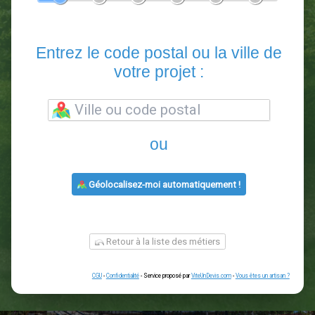
En 5 minutes, demandez
3 devis comparatifs
paysagistes
dans votre région.
Gratuit, sans pub et sans engagement.
1
2
3
4
5
6
Entrez le code postal ou la vill
votre projet :
ou
Géolocalisez-moi automatiquement !