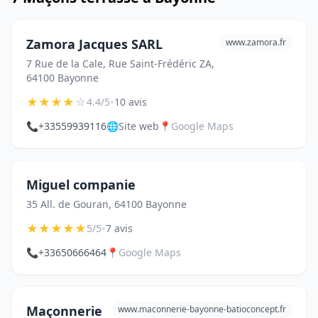
Zamora Jacques SARL
www.zamora.fr
7 Rue de la Cale, Rue Saint-Frédéric ZA,
64100 Bayonne
★
★
★
★
☆
•
4.4/5
10 avis
📞
+33559939116
🌐
Site web
📍
Google Maps
Miguel companie
35 All. de Gouran, 64100 Bayonne
★
★
★
★
★
•
5/5
7 avis
📞
+33650666464
📍
Google Maps
Maçonnerie
www.maconnerie-bayonne-batioconcept.fr