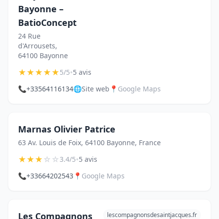
Bayonne –
BatioConcept
24 Rue
d'Arrousets,
64100 Bayonne
★
★
★
★
★
•
5/5
5 avis
📞
+33564116134
🌐
Site web
📍
Google Maps
Marnas Olivier Patrice
63 Av. Louis de Foix, 64100 Bayonne, France
★
★
★
☆
☆
•
3.4/5
5 avis
📞
+33664202543
📍
Google Maps
Les Compagnons
lescompagnonsdesaintjacques.fr