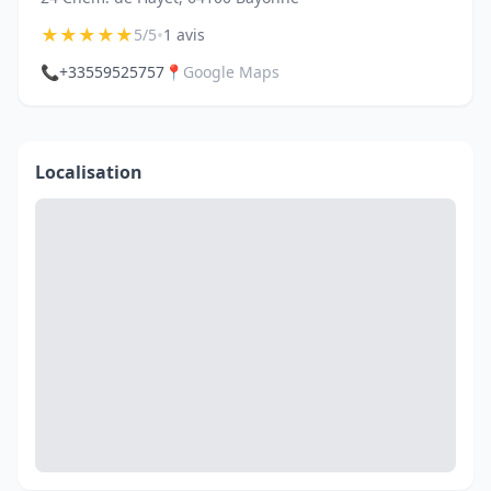
★
★
★
★
★
•
5/5
1 avis
📞
+33559525757
📍
Google Maps
Localisation