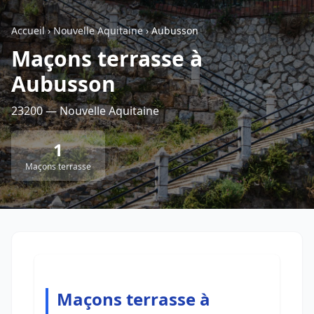
Accueil
›
Nouvelle Aquitaine
›
Aubusson
Retour à la liste des métiers
Maçons terrasse à
Aubusson
CGU
-
Confidentialité
- Service proposé par
ViteUnDevis.com
-
Vous êtes
23200 — Nouvelle Aquitaine
1
Maçons terrasse
Maçons terrasse à