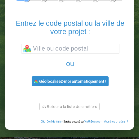
En 5 minutes, demandez
3 devis comparatifs
paysagistes
dans votre région.
Gratuit, sans pub et sans engagement.
1
2
3
4
5
6
Entrez le code postal ou la vill
votre projet :
ou
Géolocalisez-moi automatiquement !