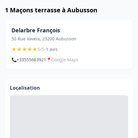
1 Maçons terrasse à Aubusson
Delarbre François
50 Rue Vaveix, 23200 Aubusson
★
★
★
★
★
•
5/5
1 avis
📞
+33555663921
📍
Google Maps
Localisation