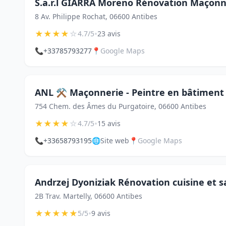
S.a.r.l GIARRA Moreno Rénovation Maçonne
8 Av. Philippe Rochat, 06600 Antibes
★
★
★
★
☆
•
4.7/5
23 avis
📞
+33785793277
📍
Google Maps
ANL ⚒️ Maçonnerie - Peintre en bâtiment 
754 Chem. des Âmes du Purgatoire, 06600 Antibes
★
★
★
★
☆
•
4.7/5
15 avis
📞
+33658793195
🌐
Site web
📍
Google Maps
Andrzej Dyoniziak Rénovation cuisine et sa
2B Trav. Martelly, 06600 Antibes
★
★
★
★
★
•
5/5
9 avis