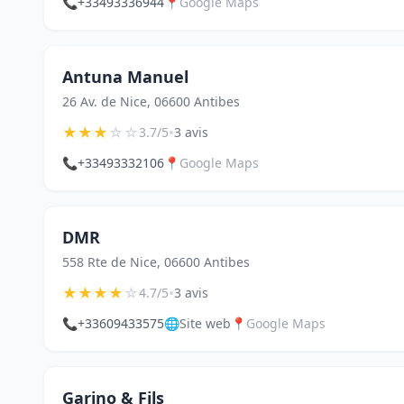
📞
+33493336944
📍
Google Maps
Antuna Manuel
26 Av. de Nice, 06600 Antibes
★
★
★
☆
☆
•
3.7/5
3 avis
📞
+33493332106
📍
Google Maps
DMR
558 Rte de Nice, 06600 Antibes
★
★
★
★
☆
•
4.7/5
3 avis
📞
+33609433575
🌐
Site web
📍
Google Maps
Garino & Fils