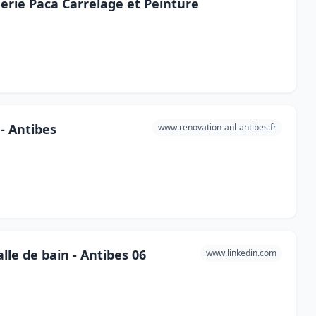
rie Paca Carrelage et Peinture
- Antibes
www.renovation-anl-antibes.fr
lle de bain - Antibes 06
www.linkedin.com