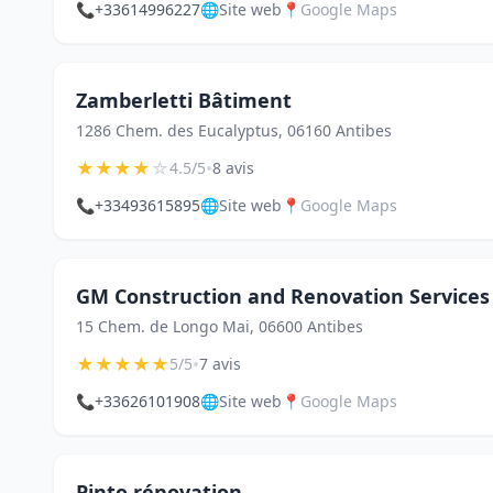
📞
+33614996227
🌐
Site web
📍
Google Maps
Zamberletti Bâtiment
1286 Chem. des Eucalyptus, 06160 Antibes
★
★
★
★
☆
•
4.5/5
8 avis
📞
+33493615895
🌐
Site web
📍
Google Maps
GM Construction and Renovation Services
15 Chem. de Longo Mai, 06600 Antibes
★
★
★
★
★
•
5/5
7 avis
📞
+33626101908
🌐
Site web
📍
Google Maps
Pinto rénovation