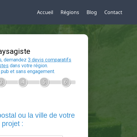
Accueil
Régions
Blog
Contact
Devis Paysagiste
En 5 minutes, demandez
3 devis compara
aux
paysagistes
dans votre région.
Gratuit, sans pub et sans engagement.
1
2
3
4
5