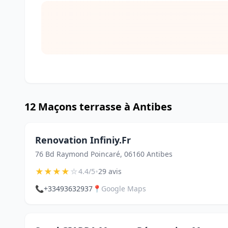
12 Maçons terrasse à Antibes
Renovation Infiniy.Fr
76 Bd Raymond Poincaré, 06160 Antibes
★
★
★
★
☆
•
4.4/5
29 avis
📞
+33493632937
📍
Google Maps