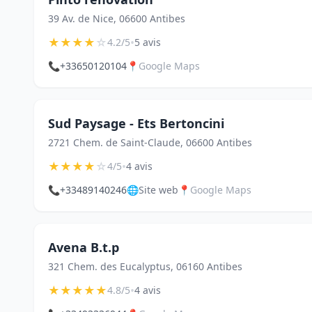
39 Av. de Nice, 06600 Antibes
★
★
★
★
☆
•
4.2/5
5 avis
📞
+33650120104
📍
Google Maps
Sud Paysage - Ets Bertoncini
2721 Chem. de Saint-Claude, 06600 Antibes
★
★
★
★
☆
•
4/5
4 avis
📞
+33489140246
🌐
Site web
📍
Google Maps
Avena B.t.p
321 Chem. des Eucalyptus, 06160 Antibes
★
★
★
★
★
•
4.8/5
4 avis