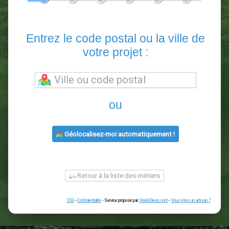
En 5 minutes, demandez
3 devis comparatifs
paysagistes
dans votre région.
Gratuit, sans pub et sans engagement.
1
2
3
4
5
6
Entrez le code postal ou la vill
votre projet :
ou
Géolocalisez-moi automatiquement !