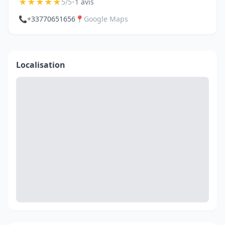
★
★
★
★
★
•
5/5
1 avis
📞
+33770651656
📍
Google Maps
Localisation