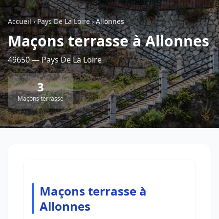
Accueil
›
Pays De La Loire
›
Allonnes
Retour à la liste des métiers
Maçons terrasse à Allonnes
49650 — Pays De La Loire
CGU
-
Confidentialité
- Service proposé par
ViteUnDevis.com
-
Vous êtes
3
Maçons terrasse
Maçons terrasse à
Allonnes